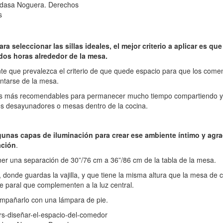
dasa Noguera. Derechos
s
ara seleccionar las sillas ideales, el mejor criterio a aplicar es qu
os horas alrededor de la mesa.
tante que prevalezca el criterio de que quede espacio para que los come
antarse de la mesa.
son las más recomendables para permanecer mucho tiempo compartiendo y
los desayunadores o mesas dentro de la cocina.
gunas capas de iluminación para crear ese ambiente íntimo y agr
ación
.
ner una separación de 30”/76 cm a 36”/86 cm de la tabla de la mesa.
, donde guardas la vajilla, y que tiene la misma altura que la mesa de 
 paral que complementen a la luz central.
compañarlo con una lámpara de pie.