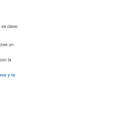
 es clave.
cree un
con la
os y te