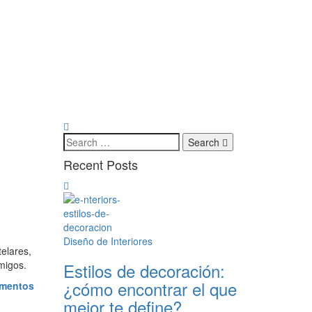
Search
Recent Posts
Diseño de Interiores
telares,
migos.
Estilos de decoración:
¿cómo encontrar el que
ementos
mejor te define?