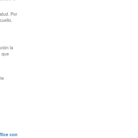
alud. Por
cuello.
ación la
n que
 te
fice con