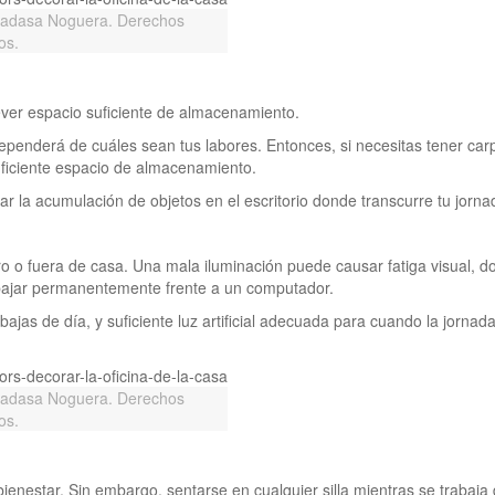
Hadasa Noguera. Derechos
os.
prever espacio suficiente de almacenamiento.
dependerá de cuáles sean tus labores. Entonces, si necesitas tener car
uficiente espacio de almacenamiento.
 la acumulación de objetos en el escritorio donde transcurre tu jorna
ro o fuera de casa. Una mala iluminación puede causar fatiga visual, d
abajar permanentemente frente a un computador.
bajas de día, y suficiente luz artificial adecuada para cuando la jornad
Hadasa Noguera. Derechos
os.
bienestar. Sin embargo, sentarse en cualquier silla mientras se trabaja