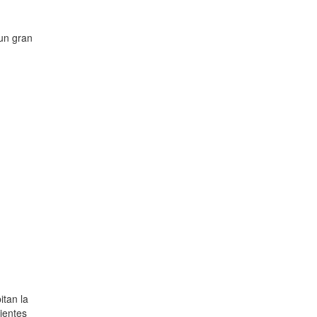
 un gran
itan la
uientes