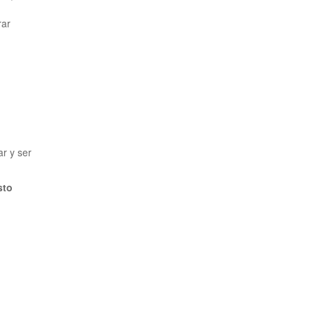
rar
ar y ser
sto