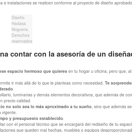
ra e instalaciones se realicen conforme al proyecto de diseño aprobado
Diseño
Hadasa
Noguera.
Derechos
reservados
ena contar con la asesoría de un diseña
r ese espacio hermoso que quieres
en tu hogar u oficina, pero que, a
ermite ir más allá de lo que le planteas como necesidad.
Te sorprende
iderado
.
iliario, luminarias y demás elementos decorativos, que además de co
n precio-calidad.
cio no solo sea lo más aproximado a tu sueño
, sino que además se
a vigente.
iempo y presupuesto establecido
.
idiar con el personal técnico que se encargará del rediseño de tu espac
alaciones que queden mal hechas, muebles o equipos desproporcionad