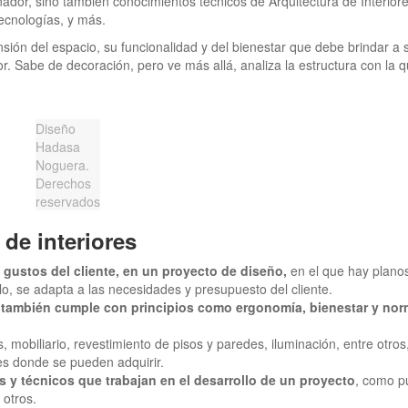
ñador, sino también conocimientos técnicos de Arquitectura de Interiore
tecnologías, y más.
nsión del espacio, su funcionalidad y del bienestar que debe brindar a 
. Sabe de decoración, pero ve más allá, analiza la estructura con la 
Diseño
Hadasa
Noguera.
Derechos
reservados
de interiores
y gustos del cliente, en un proyecto de diseño,
en el que hay planos
o, se adapta a las necesidades y presupuesto del cliente.
o también cumple con principios como ergonomía, bienestar y nor
 mobiliario, revestimiento de pisos y paredes, iluminación, entre otros
es donde se pueden adquirir.
es y técnicos que trabajan en el desarrollo de un proyecto
, como p
 otros.